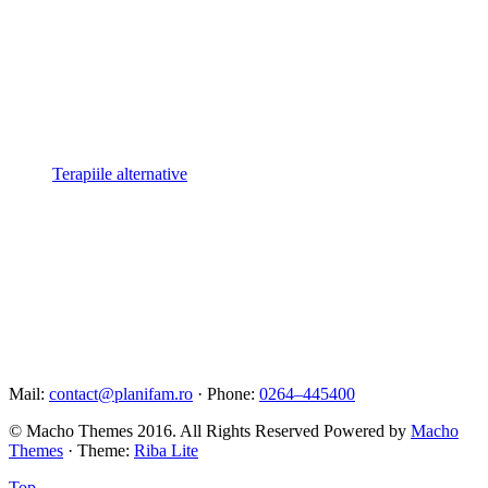
Terapiile alternative
Mail:
contact@planifam.ro
· Phone:
0264–445400
© Macho Themes 2016. All Rights Reserved Powered by
Macho
Themes
· Theme:
Riba Lite
Top