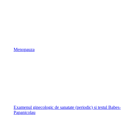
Menopauza
Examenul ginecologic de sanatate (periodic) si testul Babes-
Papanicolau