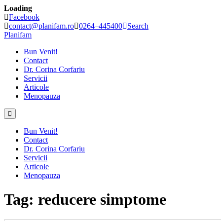
Loading
Skip
Facebook
to
contact@planifam.ro
0264–445400
Search
content
Planifam
Bun Venit!
Contact
Dr. Corina Corfariu
Servicii
Articole
Menopauza
Bun Venit!
Contact
Dr. Corina Corfariu
Servicii
Articole
Menopauza
Tag:
reducere simptome